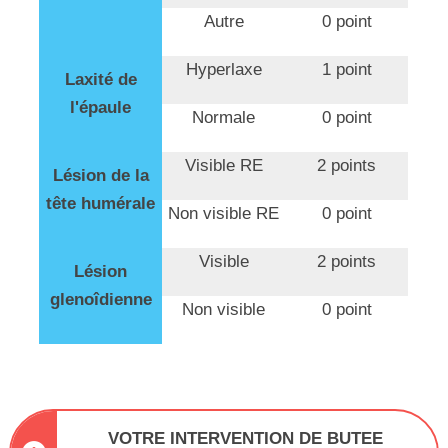
Autre
0 point
Hyperlaxe
1 point
Laxité de
l'épaule
Normale
0 point
Visible RE
2 points
Lésion de la
tête humérale
Non visible RE
0 point
Visible
2 points
Lésion
glenoîdienne
Non visible
0 point
VOTRE INTERVENTION DE BUTEE