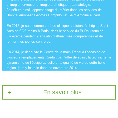
chirurgie nerveuse, chirurgie prothétique, traumatologie.
Je débute ainsi l’apprentissage du métier dans les services de
l’hôpital européen Georges Pompidou et Saint Antoine à Paris.
En 2012, je suis nommé chef de clinique assistant à l’hôpital Saint
Antoine SOS mains à Paris, dans le service du Pr Doursounian.
J’y exerce pendant 2 ans afin d’affiner mes compétences et de
former mes jeunes confrères.
En 2014, je découvre le Centre de la main Trenel à l’occasion de
plusieurs remplacements. Séduit par l’offre de soins, la technicité, le
dynamisme de l’équipe actuelle et la qualité de vie de cette belle
région, je m’y installe donc en novembre 2014.
En savoir plus